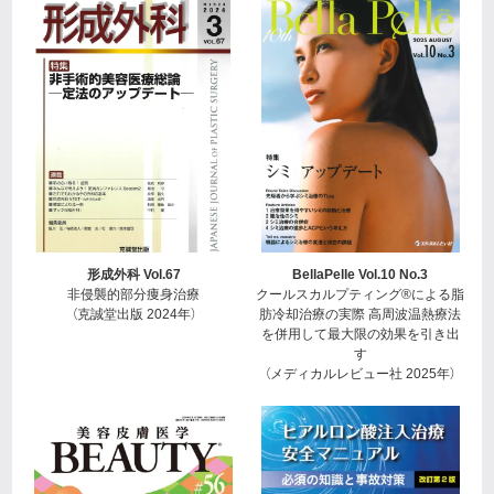
形成外科 Vol.67
BellaPelle Vol.10 No.3
非侵襲的部分痩身治療
クールスカルプティング®による脂
（克誠堂出版 2024年）
肪冷却治療の実際 高周波温熱療法
を併用して最大限の効果を引き出
す
（メディカルレビュー社 2025年）