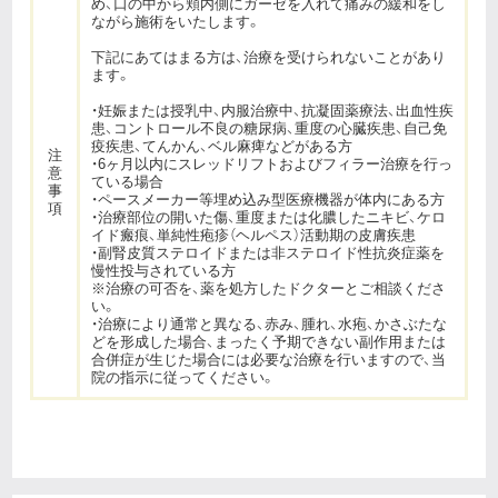
め、口の中から頬内側にガーゼを入れて痛みの緩和をし
ながら施術をいたします。
下記にあてはまる方は、治療を受けられないことがあり
ます。
・妊娠または授乳中、内服治療中、抗凝固薬療法、出血性疾
患、コントロール不良の糖尿病、重度の心臓疾患、自己免
疫疾患、てんかん、ベル麻痺などがある方
注
・6ヶ月以内にスレッドリフトおよびフィラー治療を行っ
意
ている場合
事
・ペースメーカー等埋め込み型医療機器が体内にある方
項
・治療部位の開いた傷、重度または化膿したニキビ、ケロ
イド瘢痕、単純性疱疹（ヘルペス）活動期の皮膚疾患
・副腎皮質ステロイドまたは非ステロイド性抗炎症薬を
慢性投与されている方
※治療の可否を、薬を処方したドクターとご相談くださ
い。
・治療により通常と異なる、赤み、腫れ、水疱、かさぶたな
どを形成した場合、まったく予期できない副作用または
合併症が生じた場合には必要な治療を行いますので、当
院の指示に従ってください。