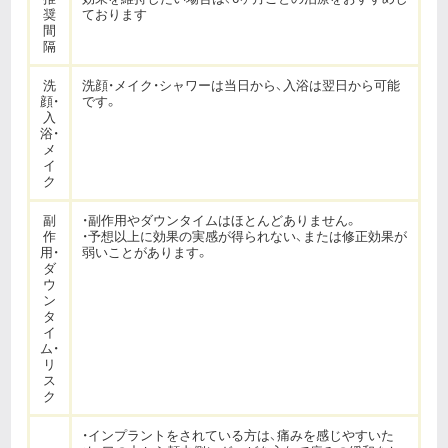
奨
ております
間
隔
洗
洗顔・メイク・シャワーは当日から、入浴は翌日から可能
顔・
です。
入
浴・
メ
イ
ク
副
・副作用やダウンタイムはほとんどありません。
作
・予想以上に効果の実感が得られない、または修正効果が
用・
弱いことがあります。
ダ
ウ
ン
タ
イ
ム・
リ
ス
ク
・インプラントをされている方は、痛みを感じやすいた