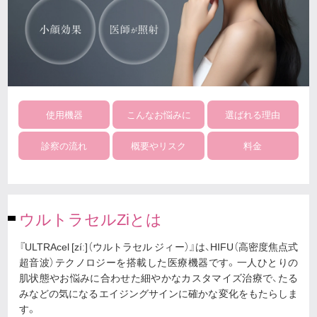
使用機器
こんなお悩みに
選ばれる理由
診察の流れ
概要やリスク
料金
ウルトラセルZiとは
『ULTRAcel [zíː]（ウルトラセル ジィー）』は、HIFU（高密度焦点式
超音波）テクノロジーを搭載した医療機器です。一人ひとりの
肌状態やお悩みに合わせた細やかなカスタマイズ治療で、たる
みなどの気になるエイジングサインに確かな変化をもたらしま
す。