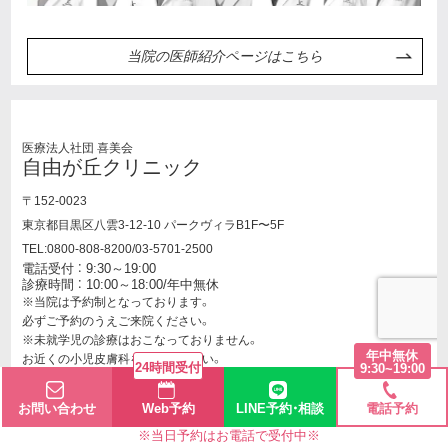
当院の医師紹介ページはこちら
医療法人社団 喜美会
自由が丘クリニック
〒152-0023
東京都目黒区八雲3-12-10 パークヴィラB1F〜5F
TEL:0800-808-8200/03-5701-2500
電話受付 ： 9:30～19:00
診療時間 ： 10:00～18:00/年中無休
※当院は予約制となっております。
必ずご予約のうえご来院ください。
※未就学児の診療はおこなっておりません。
年中無休
お近くの小児皮膚科を受診ください。
24時間受付
9:30~19:00
お問い合わせ
Web予約
LINE予約・相談
電話予約
当院の最新情報やモニター募集など、
お得な情報をお知らせします。
※当日予約はお電話で受付中※