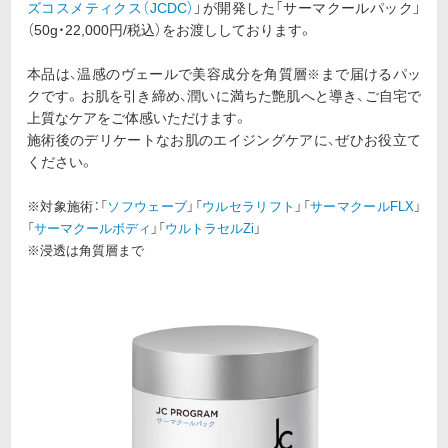
ズコスメティクス（JCDC）
」が開発した「サーマクールパック」
（50g・22,000円/税込）をお渡ししております。
本品は、温感のヴェールで美容成分を角質層
まで届けるパッ
※
クです。お肌を引き締め、潤いに満ちた艶肌へと導き、ご自宅で
上質なケアをご体感いただけます。
施術後のデリケートなお肌のエイジングケアに、ぜひお役立て
ください。
※対象施術：「
ソフウェーブ
」「
ウルセラリフト
」「
サーマクールFLX
」
「
サーマクールボディ
」「
ウルトラセルZi
」
※浸透は角質層まで