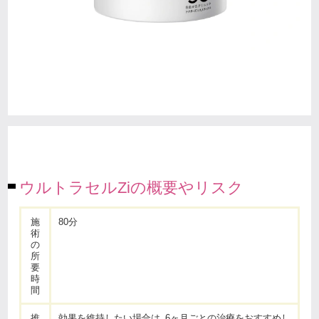
ウルトラセルZiの概要やリスク
施
80分
術
の
所
要
時
間
推
効果を維持したい場合は、6ヶ月ごとの治療をおすすめし