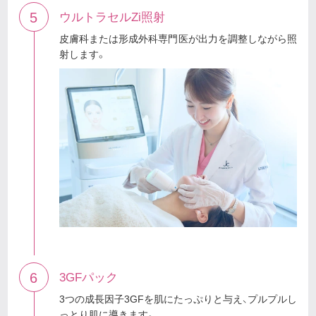
5
ウルトラセルZi照射
皮膚科または形成外科専門医が出力を調整しながら照
射します。
6
3GFパック
3つの成長因子3GFを肌にたっぷりと与え、プルプルし
っとり肌に導きます。