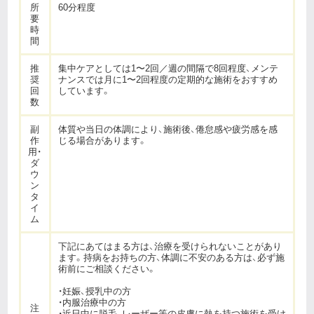
所
60分程度
要
時
間
推
集中ケアとしては1〜2回／週の間隔で8回程度、メンテ
奨
ナンスでは月に1〜2回程度の定期的な施術をおすすめ
回
しています。
数
副
体質や当日の体調により、施術後、倦怠感や疲労感を感
作
じる場合があります。
用・
ダ
ウ
ン
タ
イ
ム
下記にあてはまる方は、治療を受けられないことがあり
ます。持病をお持ちの方、体調に不安のある方は、必ず施
術前にご相談ください。
・妊娠、授乳中の方
・内服治療中の方
注
・近日中に脱毛、レーザー等の皮膚に熱を持つ施術を受け