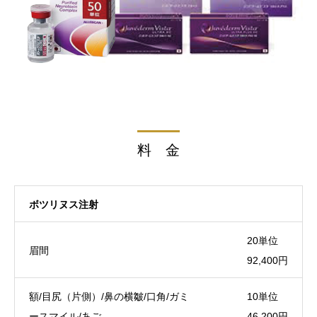
料 金
ボツリヌス注射
20単位
眉間
92,400円
額/目尻（片側）/鼻の横皺/口角/ガミ
10単位
ースマイル/あご
46,200円