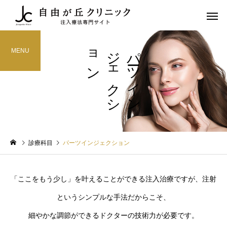
ン
パ
ーツ
イ
ン
ジ
ェ
ク
シ
ョ
MENU
ヒアルロン酸注射
ボツリヌス
学会活動
学会活動
診療科目
パーツインジェクション
第113回日本美容外科学会
自由が丘クリニック 再
（JSAS） at 虎ノ門
容国際フォーラム
「ここをもう少し」を叶えることができる注入治療ですが、注射
（Jiyugaoka Clinic
Regenerative Aesthetic
というシンプルな手法だからこそ、
International Forum
細やかな調節ができるドクターの技術力が必要です。