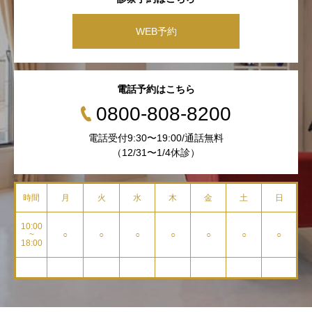
WEB予約
電話予約はこちら
0800-808-8200
電話受付9:30〜19:00/通話無料
（12/31〜1/4休診）
時間
月
火
水
木
金
土
日
10:00
~
○
○
○
○
○
○
○
18:00