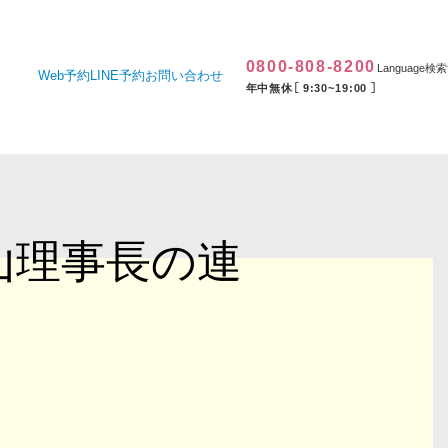
0800-808-8200
Language
検索
Web予約
LINE予約
お問い合わせ
年中無休［ 9:30~19:00 ］
山理事長の連