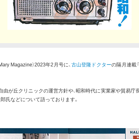
ry Magazine）2023年2月号に、
古山登隆ドクター
の隔月連載『F
、自由が丘クリニックの運営方針や、昭和時代に実業家や貿易庁
次郎氏などについて語っております。