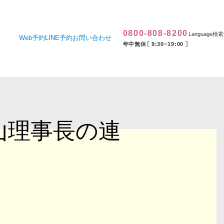
0800-808-8200
Language
検索
Web予約
LINE予約
お問い合わせ
年中無休［ 9:30~19:00 ］
山理事長の連