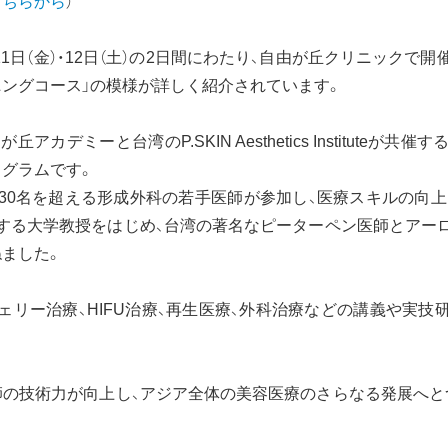
こちらから
）
月11日（金）・12日（土）の2日間にわたり、自由が丘クリニックで
ングコース」の模様が詳しく紹介されています。
アカデミーと台湾のP.SKIN Aesthetics Instituteが
グラムです。
ら30名を超える形成外科の若手医師が参加し、医療スキルの向
する大学教授をはじめ、台湾の著名なピーターペン医師とアー
ました。
ェリー治療、HIFU治療、再生医療、外科治療などの講義や実技
師の技術力が向上し、アジア全体の美容医療のさらなる発展へと