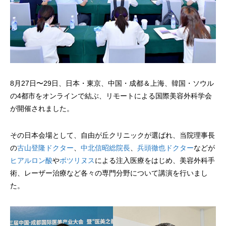
8月27日〜29日、日本・東京、中国・成都＆上海、韓国・ソウル
の4都市をオンラインで結ぶ、リモートによる国際美容外科学会
が開催されました。
その日本会場として、自由が丘クリニックが選ばれ、当院理事長
の
古山登隆ドクター
、
中北信昭総院長
、
兵頭徹也ドクター
などが
ヒアルロン酸
や
ボツリヌス
による注入医療をはじめ、美容外科手
術、レーザー治療など各々の専門分野について講演を行いまし
た。