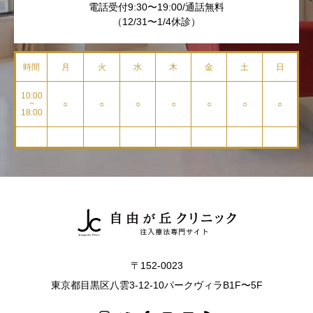
電話受付9:30〜19:00/通話無料
（12/31〜1/4休診）
時間
月
火
水
木
金
土
日
10:00
~
○
○
○
○
○
○
○
18:00
〒152-0023
東京都目黒区八雲3-12-10パークヴィラB1F〜5F