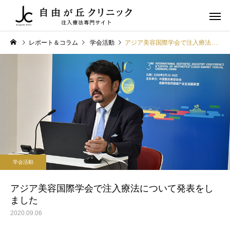
レポート＆コラム
学会活動
アジア美容国際学会で注入療法について発表をしました
ヒアルロン酸注射
ボツリヌス
学会活動
学会活動
第113回日本美容外科学会
自由が丘クリニック 再
学会活動
（JSAS） at 虎ノ門
容国際フォーラム
（Jiyugaoka Clinic
アジア美容国際学会で注入療法について発表をし
ました
Regenerative Aesthetic
2020.09.06
International Forum