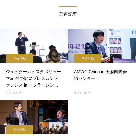
関連記事
学会活動
学会活動
ジュビダームビスタボリュー
AMWC China in 天府国際会
マxc 発売記念プレスカンフ
議センター
ァレンス in マクラーレン東
京
2017.06.19
2023.10.25
学会活動