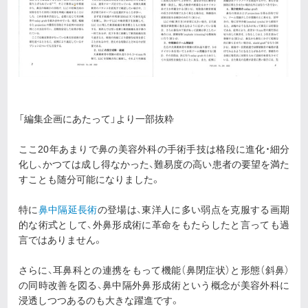
「編集企画にあたって」より一部抜粋
ここ20年あまりで鼻の美容外科の手術手技は格段に進化・細分
化し、かつては成し得なかった、難易度の高い患者の要望を満た
すことも随分可能になりました。
特に
鼻中隔延長術
の登場は、東洋人に多い弱点を克服する画期
的な術式として、外鼻形成術に革命をもたらしたと言っても過
言ではありません。
さらに、耳鼻科との連携をもって機能（鼻閉症状）と形態（斜鼻）
の同時改善を図る、鼻中隔外鼻形成術という概念が美容外科に
浸透しつつあるのも大きな躍進です。