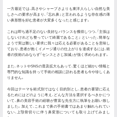
一方最近では、高さやシャーブさよりも東洋人らしい自然な美
しさへの要求が高まり、「忘れ鼻」と言われるような存在感の薄
い鼻形態を好む患者が大変多くなったと感じます。
これは即ち過不足のない良好なバランスを獲得しつつ、「主張は
しないけれども整っていて綺麗であること」 といった、簡単な
ようで実は難しい要求に我々は応える必要があることを意味し
ており、患者が抱くイメージ通りの仕上がりを達成するには、術
者の技術のみならず「センスとさじ加減」が強く求められます。
また、ネットやSNSの普及拡大もあって、驚くほど細かい情報と
専門的な知識を持って手術の相談に訪れる患者も今や珍しくあ
りません。
今回はテーマを術式別ではなく目的別とし、患者の要望に応え
るためにはどのように考え、どんな方法を選択するべきかにつ
いて、鼻の美容手術の経験が豊富な先生方に執筆をお願い致し
ました。加えて、これまで鼻の手術書ではあまり触れられてい
ない、上顎骨切りに伴う鼻変形についても取り上げてみまし