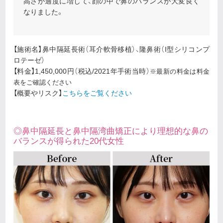
高さが適度に増して、顔の中で鼻のバランスが大変良く
なりました。
【施術名】鼻中隔延長術（耳介軟骨移植）、隆鼻術（I型シリコンプ
ロテーゼ）
【料金】1,450,000円（税込/2021年手術当時）
※最新の料金は料金
表をご確認ください
【概要やリスク】
こちらをご覧ください
◎鼻中隔延長と鼻中隔湾曲矯正により理想的な鼻の
バランスが得られた20代女性