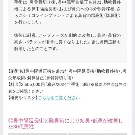
手術は、鼻骨骨切り術、鼻中隔弯曲矯正を兼ね、肋軟骨移
植による鼻中隔延長術、および鼻尖への耳介軟骨移植、さ
らにシリコンインプラントによる鼻背の増高術（隆鼻術）
を行いました。
術後は斜鼻、アップノーズが劇的に改善し、鼻尖・鼻背の
高さ、バランスが非常に良くなりました。更に鼻閉症状も
解消したとのことです。
【施術名】鼻中隔矯正術を兼ねた鼻中隔延長術（肋軟骨移植）、鼻
尖形成術、斜鼻修正（鼻骨骨切り術）
【料金】2,585,000円（税込/2024年手術当時）
※最新の料金は料金
表をご確認ください
【概要やリスク】
こちらをご覧ください
◎鼻中隔延長術と隆鼻術により短鼻・低鼻が改善し
た30代男性