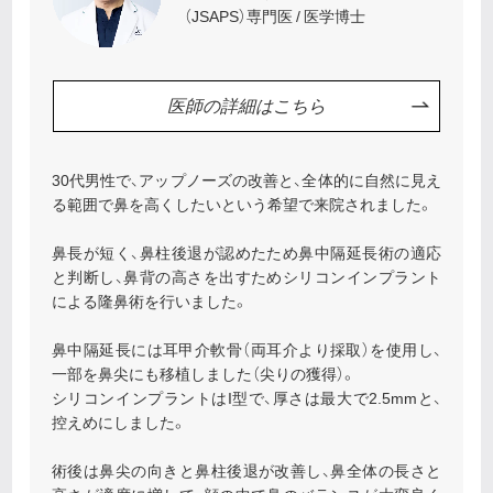
（JSAPS）専門医 / 医学博士
医師の詳細はこちら
30代男性で、アップノーズの改善と、全体的に自然に見え
る範囲で鼻を高くしたいという希望で来院されました。
鼻長が短く、鼻柱後退が認めたため鼻中隔延長術の適応
と判断し、鼻背の高さを出すためシリコンインプラント
による隆鼻術を行いました。
鼻中隔延長には耳甲介軟骨（両耳介より採取）を使用し、
一部を鼻尖にも移植しました（尖りの獲得）。
シリコンインプラントはI型で、厚さは最大で2.5mmと、
控えめにしました。
術後は鼻尖の向きと鼻柱後退が改善し、鼻全体の長さと