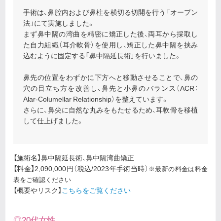
手術は、鼻腔内および鼻柱を横切る切開を行う「オープン
法」にて実施しました。
まず鼻中隔の湾曲を精密に矯正した後、両耳から採取し
た自力組織（耳介軟骨）を使用し、矯正した鼻中隔を挟み
込むように固定する「鼻中隔延長術」を行いました。
鼻先の位置をわずかに下方へと移動させることで、鼻の
穴の目立ち方を改善し、鼻先と小鼻のバランス（ACR：
Alar-Columellar Relationship）を整えています。
さらに、鼻尖に自然な丸みをもたせるため、耳軟骨を移植
して仕上げました。
【施術名】鼻中隔延長術、鼻中隔湾曲矯正
【料金】2,090,000円（税込/2023年手術当時）
※最新の料金は料金
表をご確認ください
【概要やリスク】
こちらをご覧ください
◎20代女性