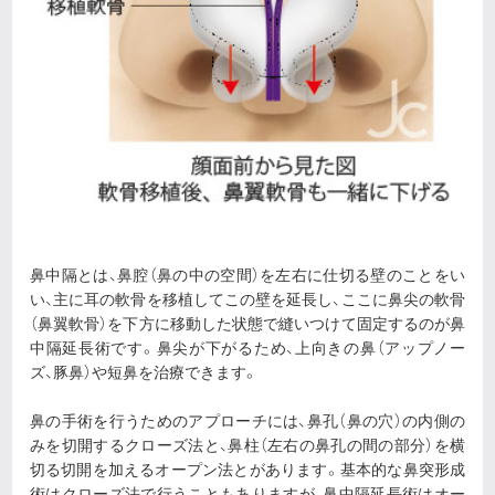
鼻中隔とは、鼻腔（鼻の中の空間）を左右に仕切る壁のことをい
い、主に耳の軟骨を移植してこの壁を延長し、ここに鼻尖の軟骨
（鼻翼軟骨）を下方に移動した状態で縫いつけて固定するのが鼻
中隔延長術です。鼻尖が下がるため、上向きの鼻（アップノー
ズ、豚鼻）や短鼻を治療できます。
鼻の手術を行うためのアプローチには、鼻孔（鼻の穴）の内側の
みを切開するクローズ法と、鼻柱（左右の鼻孔の間の部分）を横
切る切開を加えるオープン法とがあります。基本的な鼻突形成
術はクローズ法で行うこともありますが、鼻中隔延長術はオー