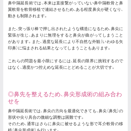
鼻中隔延長術では、本来は直接繋がっていない鼻中隔軟骨と鼻
翼軟骨を軟骨移植で連結させるため、ある程度鼻尖が硬くなり、
動きも制限されます。
また、突っ張り棒で押し出されたような構造になるため、鼻尖に
緊張が生じ、あまりに無理をすると鼻尖が曲がってしまうこと
があります。また、過度な延長により不自然な外観（いわゆる矢
印鼻）に悩まされる結果となってしまうこともあります。
これらの問題を最小限にするには、延長の限界に挑戦するので
はなく、適度かつ控えめな延長にとどめることが大切です。
◎鼻先を整えるため、鼻尖形成術の組み合わ
せを
鼻中隔延長術では、鼻尖の方向を最適化できても、鼻尖（鼻先）の
形状や尖り具合の微細な調整は困難です。
そのため、通常はさらに鼻尖に被せるような形で耳介軟骨の移
植（鼻尖形成術）を行います。